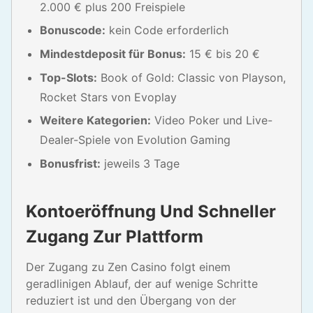
2.000 € plus 200 Freispiele
Bonuscode:
kein Code erforderlich
Mindestdeposit für Bonus:
15 € bis 20 €
Top-Slots:
Book of Gold: Classic von Playson,
Rocket Stars von Evoplay
Weitere Kategorien:
Video Poker und Live-
Dealer-Spiele von Evolution Gaming
Bonusfrist:
jeweils 3 Tage
Kontoeröffnung Und Schneller
Zugang Zur Plattform
Der Zugang zu Zen Casino folgt einem
geradlinigen Ablauf, der auf wenige Schritte
reduziert ist und den Übergang von der