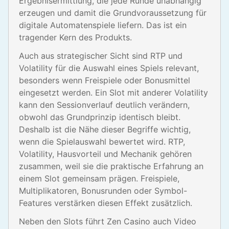
Ergebnisermittlung, die jede Runde unabhängig
erzeugen und damit die Grundvoraussetzung für
digitale Automatenspiele liefern. Das ist ein
tragender Kern des Produkts.
Auch aus strategischer Sicht sind RTP und
Volatility für die Auswahl eines Spiels relevant,
besonders wenn Freispiele oder Bonusmittel
eingesetzt werden. Ein Slot mit anderer Volatility
kann den Sessionverlauf deutlich verändern,
obwohl das Grundprinzip identisch bleibt.
Deshalb ist die Nähe dieser Begriffe wichtig,
wenn die Spielauswahl bewertet wird. RTP,
Volatility, Hausvorteil und Mechanik gehören
zusammen, weil sie die praktische Erfahrung an
einem Slot gemeinsam prägen. Freispiele,
Multiplikatoren, Bonusrunden oder Symbol-
Features verstärken diesen Effekt zusätzlich.
Neben den Slots führt Zen Casino auch Video