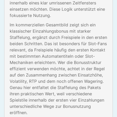
innerhalb eines klar umrissenen Zeitfensters
einsetzen möchten. Diese Logik unterstützt eine
fokussierte Nutzung.
Im kommerziellen Gesamtbild zeigt sich ein
klassischer Einzahlungsbonus mit starker
Staffelung, ergänzt durch Freispiele in den ersten
beiden Schritten. Das ist besonders für Slot-Fans
relevant, da Freispiele häufig den ersten Kontakt
mit bestimmten Automatentiteln oder Slot-
Mechaniken erleichtern. Wer die Bonusstruktur
effizient verwenden möchte, achtet in der Regel
auf den Zusammenhang zwischen Einsatzhöhe,
Volatility, RTP und dem noch offenen Wagering.
Genau hier entfaltet die Staffelung des Pakets
ihren praktischen Wert, weil verschiedene
Spielstile innerhalb der ersten vier Einzahlungen
unterschiedliche Wege zur Bonusnutzung
eröffnen.