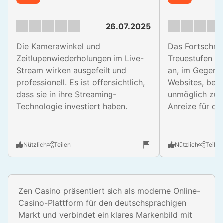
26.07.2025
Die Kamerawinkel und
Das Fortschri
Zeitlupenwiederholungen im Live-
Treuestufen fü
Stream wirken ausgefeilt und
an, im Gegensa
professionell. Es ist offensichtlich,
Websites, bei 
dass sie in ihre Streaming-
unmöglich zu e
Technologie investiert haben.
Anreize für de
Nützlich
Teilen
Nützlich
Teilen
Zen Casino präsentiert sich als moderne Online-
Casino-Plattform für den deutschsprachigen
Markt und verbindet ein klares Markenbild mit