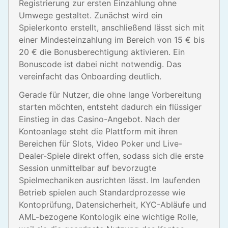
Registrierung zur ersten Einzahlung ohne
Umwege gestaltet. Zunächst wird ein
Spielerkonto erstellt, anschließend lässt sich mit
einer Mindesteinzahlung im Bereich von 15 € bis
20 € die Bonusberechtigung aktivieren. Ein
Bonuscode ist dabei nicht notwendig. Das
vereinfacht das Onboarding deutlich.
Gerade für Nutzer, die ohne lange Vorbereitung
starten möchten, entsteht dadurch ein flüssiger
Einstieg in das Casino-Angebot. Nach der
Kontoanlage steht die Plattform mit ihren
Bereichen für Slots, Video Poker und Live-
Dealer-Spiele direkt offen, sodass sich die erste
Session unmittelbar auf bevorzugte
Spielmechaniken ausrichten lässt. Im laufenden
Betrieb spielen auch Standardprozesse wie
Kontoprüfung, Datensicherheit, KYC-Abläufe und
AML-bezogene Kontologik eine wichtige Rolle,