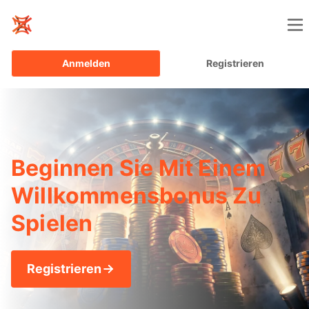
Anmelden
Registrieren
Beginnen Sie Mit Einem
Willkommensbonus Zu
Spielen
Registrieren